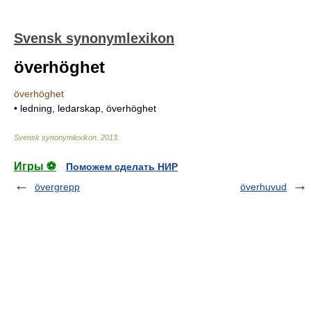
Svensk synonymlexikon
överhöghet
överhöghet
• ledning, ledarskap, överhöghet
Svensk synonymlexikon
.
2013
.
Игры ⚽
Поможем сделать НИР
övergrepp
överhuvud