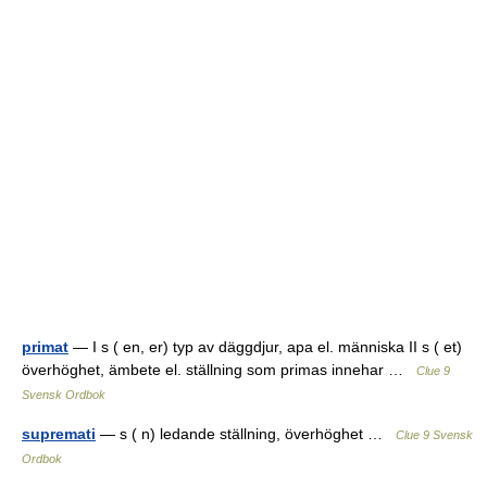
primat
— I s ( en, er) typ av däggdjur, apa el. människa II s ( et)
överhöghet, ämbete el. ställning som primas innehar …
Clue 9
Svensk Ordbok
supremati
— s ( n) ledande ställning, överhöghet …
Clue 9 Svensk
Ordbok