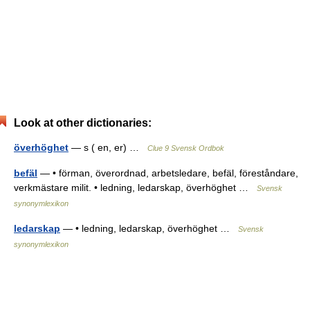
Look at other dictionaries:
överhöghet
— s ( en, er) …
Clue 9 Svensk Ordbok
befäl
— • förman, överordnad, arbetsledare, befäl, föreståndare,
verkmästare milit. • ledning, ledarskap, överhöghet …
Svensk
synonymlexikon
ledarskap
— • ledning, ledarskap, överhöghet …
Svensk
synonymlexikon