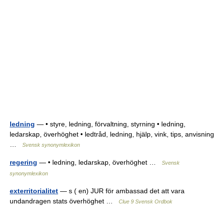
ledning
— • styre, ledning, förvaltning, styrning • ledning,
ledarskap, överhöghet • ledtråd, ledning, hjälp, vink, tips, anvisning
…
Svensk synonymlexikon
regering
— • ledning, ledarskap, överhöghet …
Svensk
synonymlexikon
exterritorialitet
— s ( en) JUR för ambassad det att vara
undandragen stats överhöghet …
Clue 9 Svensk Ordbok