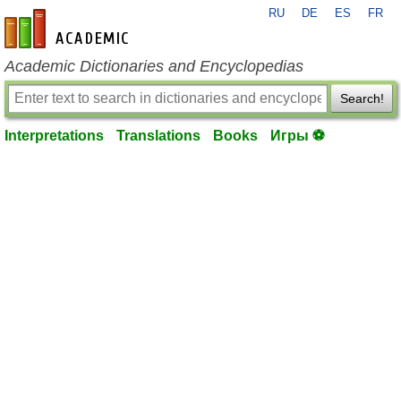
RU
DE
ES
FR
en-academic.com
Academic Dictionaries and Encyclopedias
Search!
Interpretations
Translations
Books
Игры ⚽